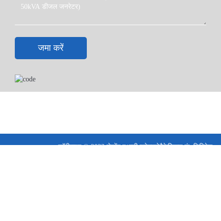
जमा करें
कॉपीराइट © 2023 शेडोंग हुआली इलेक्ट्रोमैकेनिकल कं, लिमिटेड
- नियम और शर्तें
गोपनीयता नीति