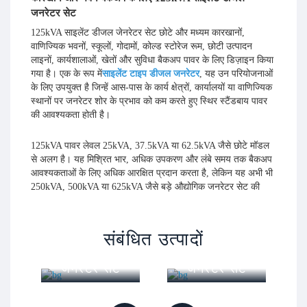
जनरेटर सेट
125kVA साइलेंट डीजल जेनरेटर सेट छोटे और मध्यम कारखानों,
वाणिज्यिक भवनों, स्कूलों, गोदामों, कोल्ड स्टोरेज रूम, छोटी उत्पादन
लाइनों, कार्यशालाओं, खेतों और सुविधा बैकअप पावर के लिए डिज़ाइन किया
गया है। एक के रूप में
साइलेंट टाइप डीजल जनरेटर
, यह उन परियोजनाओं
के लिए उपयुक्त है जिन्हें आस-पास के कार्य क्षेत्रों, कार्यालयों या वाणिज्यिक
स्थानों पर जनरेटर शोर के प्रभाव को कम करते हुए स्थिर स्टैंडबाय पावर
की आवश्यकता होती है।
125kVA पावर लेवल 25kVA, 37.5kVA या 62.5kVA जैसे छोटे मॉडल
से अलग है। यह मिश्रित भार, अधिक उपकरण और लंबे समय तक बैकअप
आवश्यकताओं के लिए अधिक आरक्षित प्रदान करता है, लेकिन यह अभी भी
250kVA, 500kVA या 625kVA जैसे बड़े औद्योगिक जनरेटर सेट की
तुलना में मध्यम-लोड परियोजनाओं के लिए अधिक उपयुक्त है। उन खरीदारों
के लिए जिन्हें कारखाने की कार्यशाला, वाणिज्यिक भवन, स्कूल सुविधा,
गोदाम या कोल्ड स्टोरेज सिस्टम के लिए बैकअप पावर की आवश्यकता होती
कमिंस ओपन
Yuchai ओपन
संबंधित उत्पादों
है, यह क्षमता सीमा एक व्यावहारिक विकल्प हो सकती है जब वास्तविक लोड
टाइप डीजल
टाइप डीजल
की ठीक से जांच की जाती है।
जेनरेटर सेट
जेनरेटर सेट
ध्वनिरोधी चंदवा एक की तुलना में ऑपरेटिंग शोर को कम करने में मदद करता
है
ओपन टाइप जेनरेटर सेट
. यह जनरेटर को वाणिज्यिक भवनों, स्कूलों,