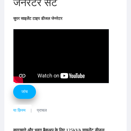
जेनरेटर सेट
सुपर साइलेंट टाइप डीजल जेनरेटर
जांच
या क़िस्‍म
प्राचल
कारखाने और भवन बैकअप के लिए 125kVA साइलेंट डीजल